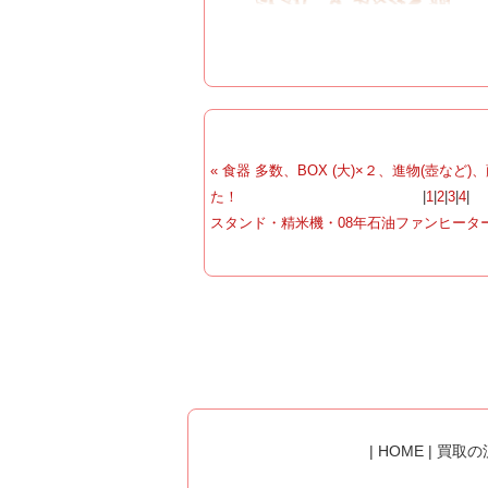
« 食器 多数、BOX (大)×２、進物(壺など
た！
|
1
|
2
|
3
|
4
スタンド・精米機・08年石油ファンヒーター
|
HOME
|
買取の