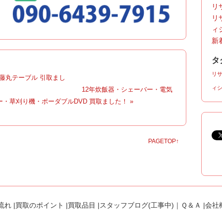
リサ
リ
ィ
新着
タ
リ
)、藤丸テーブル 引取まし
ィ
|
12年炊飯器・シェーバー・電気
・草刈り機・ポーダブルDVD 買取ました！ »
PAGETOP↑
流れ
|
買取のポイント
|
買取品目
|
スタッフブログ(工事中)
｜
Ｑ＆Ａ
|
会社