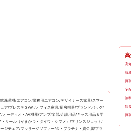
高
高
買
買
宅
無
ム式洗濯機/エアコン/業務用エアコン/デザイナーズ家具/スマー
飲
ッサージチェア/プレステ３/Wii/オフィス家具/厨房機器/ブランドバッグ/
メ/オーディオ・AV機器/アンプ/楽器/介護用品/キッズ用品＆学
買
釣竿・リール（がまかつ・ダイワ・シマノ）/マリンスジェット/
サージチェア/マッサージソファー/金・プラチナ・貴金属/ブラ