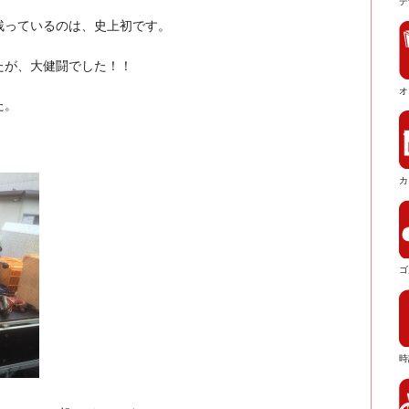
デ
残っているのは、史上初です。
たが、大健闘でした！！
オ
た。
カ
ゴ
時