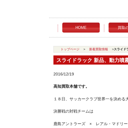
HOME
買取
トップページ
>
新着買取情報
>
スライド
スライドラック 新品、動力噴
2016/12/19
高知買取本舗です。
１８日、サッカークラブ世界一を決める
決勝戦の対戦チームは
鹿島アントラーズ × レアル・マドリー