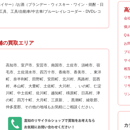
イヤー）/お酒（ブランデー・ウィスキー・ワイン・焼酎・日
高
工具、工具/自動車/中古車/ブルーレイレコーダー・DVDレコ
会
個
Q
舗の買取エリア
お
ブ
サ
高知市、室戸市、安芸市、南国市、土佐市、須崎市、宿
相
毛市、土佐清水市、四万十市、香南市、香美市、 、東洋
リ
町、奈半利町、田野町、安田町、北川村、馬路村、芸西
リ
村、本山町、大豊町、土佐町、大川村、 、いの町、仁淀
川町、中土佐町、佐川町、越知町、梼原町、日高村、津
リ
の町、四万十町、大月町、三原新、 、黒潮町、綾歌郡、
仲多度郡、その他の地域もお気軽にご相談ください。
カ