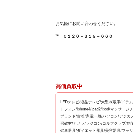
お気軽にお問い合わせください。
℡
０１２０－３１９－６６０
高価買取中
LEDテレビ/液晶テレビ/大型冷蔵庫/ドラ
トフォン/iphone4/ipad2/ipod/マ
ブランド/古着/家電一般/パソコン/デジカ
習教材/カメラ/ラジコン/ゴルフクラブ/
健康器具/ダイエット器具/美容器具/マッ