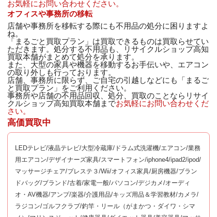
お気軽にお問い合わせください。
オフィスや事務所の移転
店舗や事務所を移転する際にも不用品の処分に困りますよ
ね。
「まるごと買取プラン」は買取できるものは買取らせてい
ただきます。処分する不用品も、リサイクルショップ高知
買取本舗がまとめて処分を承ります。
また、大型の家具や機器を移動するお手伝いや、エアコン
の取り外しも行っております。
店舗、事務所に限らず、ご自宅の引越しなどにも「まるご
と買取プラン」をご利用ください。
事務所や店舗の不用品回収、処分、買取のことならリサイ
クルショップ高知買取本舗まで
お気軽にお問い合わせくだ
さい。
高価買取中
LEDテレビ/液晶テレビ/大型冷蔵庫/ドラム式洗濯機/エアコン/業務
用エアコン/デザイナーズ家具/スマートフォン/iphone4/ipad2/ipod/
マッサージチェア/プレステ３/Wii/オフィス家具/厨房機器/ブラン
ドバッグ/ブランド/古着/家電一般/パソコン/デジカメ/オーディ
オ・AV機器/アンプ/楽器/介護用品/キッズ用品＆学習教材/カメラ/
ラジコン/ゴルフクラブ/釣竿・リール（がまかつ・ダイワ・シマ