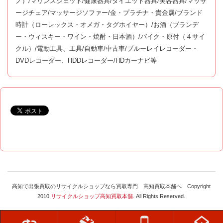
ノ）/マリンスジェット/健康器具/ダイエット器具/美容器具/マッサ
ージチェア/マッサージソファー/金・プラチナ・貴金属/ブランド
時計（ローレックス・オメガ・タグホイヤー）/お酒（ブランデ
ー・ウィスキー・ワイン・焼酎・日本酒）/バイク・原付（４サイ
クル）/電動工具、工具/自動車/中古車/ブルーレイレコーダー・
DVDレコーダー、HDDレコーダー/HDカーナビ等
高知で出張買取のリサイクルショップなら買取専門 高知買取本舗へ Copyright
2010
リサイクルショップ高知買取本舗.
All Rights Reserved.