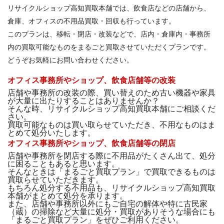
リサイクルショップ高知買取本舗では、飲食店などの店舗から、
倉庫、オフィスの不用品買取・回収も行っています。
このプランは、移転・閉店・改装などで、店内・倉庫内・事務所
内の買取可能なものをまるごと買取させていただくプランです。
どうぞお気軽にお問い合わせください。
オフィス事務所やショップ、飲食店舗等の改装
店舗や事務所の改装の際、買い替えのため古い機器や家具
が大量に出たりすることはありませんか？
そんな時、リサイクルショップ高知買取本舗にご相談くだ
さい。
買取可能なものは買い取らせていただき、不用なものはま
とめて処分いたします。
オフィス事務所やショップ、飲食店舗等の閉店
店舗や事務所を閉店する際に不用品がたくさん出て、処分
に困ることもあると思います。
そんなときは「まるごと買取プラン」で買取できるものは
買取らせていただきます。
もちろん処分する不用品も、リサイクルショップ高知買取
本舗がまとめて処分を承ります。
また、店舗や事務所以外にもご自宅の解体や特に古民家
（蔵）の掃除など大量に処分・買取がありそうな場合にも
「まるごと買取プラン」をぜひご利用ください。