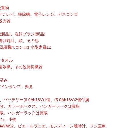
他置物
015年テレビ、掃除機、電子レンジ、ガスコンロ
投光器
新品)、洗顔ブラシ(新品)
掛け時計、絵、その他
洗濯機4.コンロ1.小型家電12
入りタオル
製氷機、その他厨房機器
済み
ザインランプ、姿見
ッテリー(6.0Ah18V)1個、(5.0Ah18V)2個付属
 処分、カラーボックス、ハンガーラックは買取
 引取、ハンガーラックは買取
3台、小物
 AWMS2、ピエールラニエ、モンディーン腕時計、フジ医療