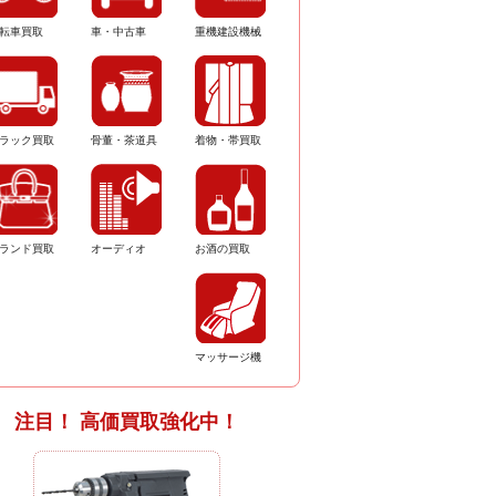
転車買取
車・中古車
重機建設機械
ラック買取
骨董・茶道具
着物・帯買取
ランド買取
オーディオ
お酒の買取
マッサージ機
注目！ 高価買取強化中！