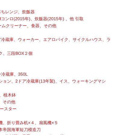
落ちレンジ、炊飯器
ンロ(2015年)、炊飯器(2015年) 、他 引取
ームクリーナー、食器、その他
ア冷蔵庫、ウォーカー、エアロバイク、サイクルハウス、ラ
、三段BOX２個
冷蔵庫、350L
ョン、2ドア冷蔵庫(13年製)、イス、ウォーキングマシ
、植木鉢
、その他
トースター
機、折り畳み机×４、扇風機×５
本帝国海軍短刀模造刀