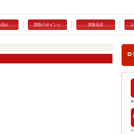
の流れ
買取のポイント
買取品目
家
デ