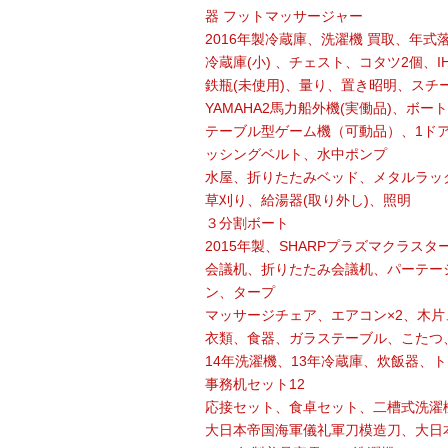
器 フットマッサージャー
2016年製冷蔵庫、洗濯機 買取、年式
冷蔵庫(小) 、チェスト、コタツ2個、IHコ
鉄瓶(未使用)、量り、置き昭明、スチ
YAMAHA2馬力船外機(実働品)、ボート
テーブル型ゲーム機（可動品）、1ド
ッシングベルト、水中ポンプ
水屋、折りたたみベッド、メタルラック
草刈り、給湯器(取り外し)、照明
３分割ボート
2015年製、SHARPプラズマクラスター
会議机、折りたたみ会議机、パーテーシ
ン、タープ
マッサージチェア、エアコン×2、木片
衣類、食器、ガラステーブル、こたつ
14年洗濯機、13年冷蔵庫、炊飯器、
事務机セット12
応接セット、食卓セット、二槽式洗濯
大日本帝国海軍儀礼軍刀模造刀、大日