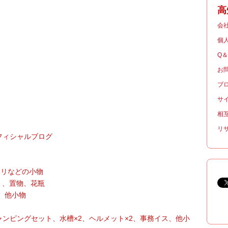
高
会
個
Q
お
ブ
サ
相
リ
フィシャルブログ
モリなどの小物
）、置物、花瓶
、他小物
ャンピングセット、水槽×2、ヘルメット×2、事務イス、他小