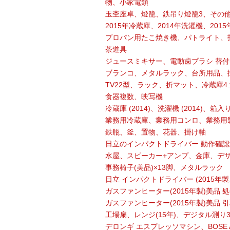
物、小家電類
玉杢座卓、燈籠、鉄吊り燈籠3、その
2015年冷蔵庫、2014年洗濯機、2
プロパン用たこ焼き機、パトライト、
茶道具
ジュースミキサー、電動歯ブラシ 替付(
ブランコ、メタルラック、台所用品、
TV22型、ラック、折マット、冷蔵庫4.
食器複数、映写機
冷蔵庫 (2014)、洗濯機 (2014)、箱
業務用冷蔵庫、業務用コンロ、業務用
鉄瓶、釜、置物、花器、掛け軸
日立のインパクトドライバー 動作確認
水屋、スピーカー+アンプ、金庫、デ
事務椅子(美品)×13脚、メタルラック
日立 インパクトドライバー (2015年製、バ
ガスファンヒーター(2015年製)美品
ガスファンヒーター(2015年製)美品
工場扇、レンジ(15年)、デジタル測り
デロンギ エスプレッソマシン、BOSE