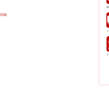
自
詳細
ト
ブ