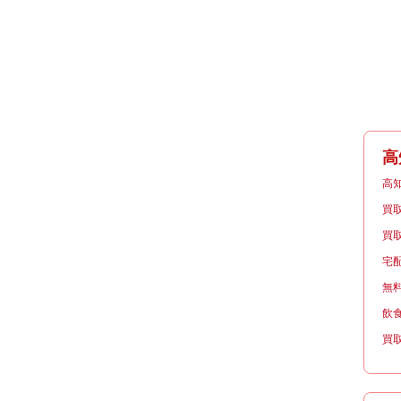
高
高
買
買
宅
無
飲
買