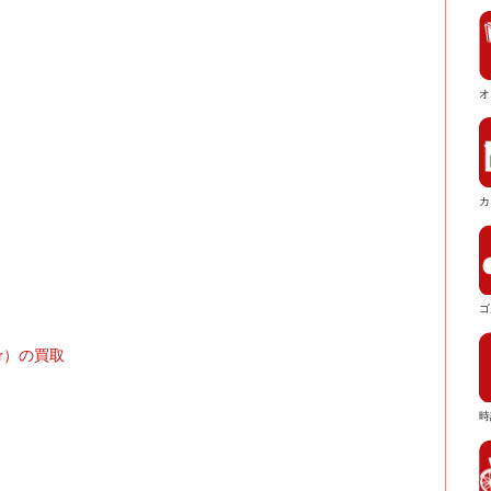
オ
カ
ゴ
er）の買取
時