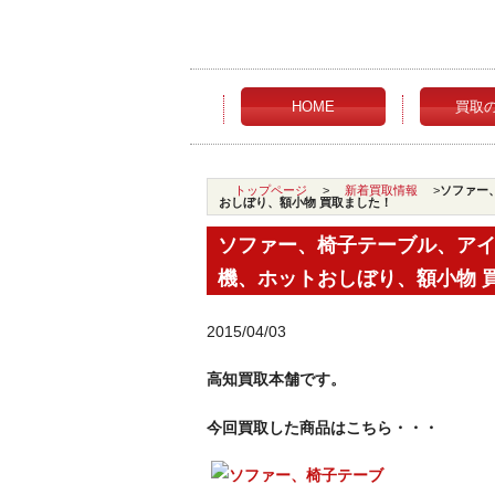
HOME
買取
トップページ
>
新着買取情報
>
ソファー
おしぼり、額小物 買取ました！
ソファー、椅子テーブル、ア
機、ホットおしぼり、額小物 
2015/04/03
高知買取本舗です。
今回買取した商品はこちら・・・