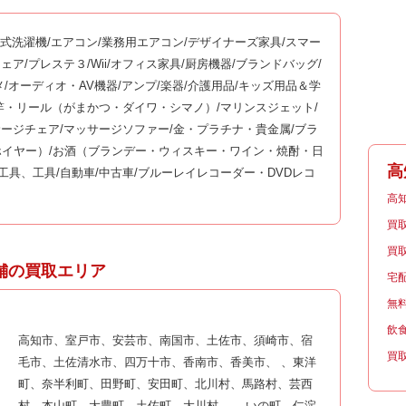
ム式洗濯機/エアコン/業務用エアコン/デザイナーズ家具/スマー
ッサージチェア/プレステ３/Wii/オフィス家具/厨房機器/ブランドバッグ/
メ/オーディオ・AV機器/アンプ/楽器/介護用品/キッズ用品＆学
釣竿・リール（がまかつ・ダイワ・シマノ）/マリンスジェット/
サージチェア/マッサージソファー/金・プラチナ・貴金属/ブラ
イヤー）/お酒（ブランデー・ウィスキー・ワイン・焼酎・日
高
工具、工具/自動車/中古車/ブルーレイレコーダー・DVDレコ
高
買
買
舗の買取エリア
宅
無
飲
高知市、室戸市、安芸市、南国市、土佐市、須崎市、宿
買
毛市、土佐清水市、四万十市、香南市、香美市、 、東洋
町、奈半利町、田野町、安田町、北川村、馬路村、芸西
村、本山町、大豊町、土佐町、大川村、 、いの町、仁淀