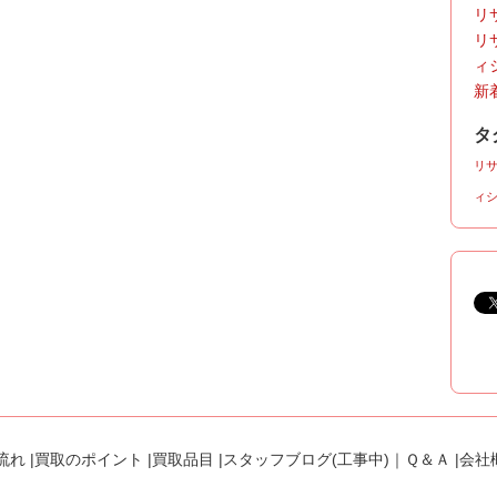
リサ
リ
ィ
新着
タ
リ
ィ
流れ
|
買取のポイント
|
買取品目
|
スタッフブログ(工事中)
｜
Ｑ＆Ａ
|
会社