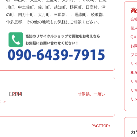
川町、中土佐町、佐川町、越知町、梼原町、日高村、津
高
の町、四万十町、大月町、三原新、 、黒潮町、綾歌郡、
会
仲多度郡、その他の地域もお気軽にご相談ください。
個
Q
お
ブ
サ
相
リ
リ
|
1
|
2
|
3
|
4
|
寸胴鍋、一層シ
リ
 »
PAGETOP↑
カ