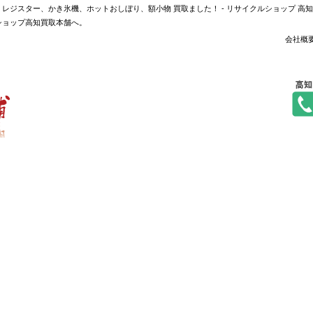
レジスター、かき氷機、ホットおしぼり、額小物 買取ました！ - リサイクルショップ 高
ショップ高知買取本舗へ。
会社概