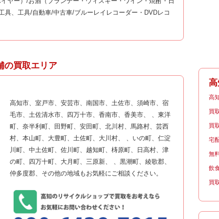
イヤー）/お酒（ブランデー・ウィスキー・ワイン・焼酎・日
工具、工具/自動車/中古車/ブルーレイレコーダー・DVDレコ
舗の買取エリア
高
高
高知市、室戸市、安芸市、南国市、土佐市、須崎市、宿
買
毛市、土佐清水市、四万十市、香南市、香美市、 、東洋
買
町、奈半利町、田野町、安田町、北川村、馬路村、芸西
村、本山町、大豊町、土佐町、大川村、 、いの町、仁淀
宅
川町、中土佐町、佐川町、越知町、梼原町、日高村、津
無
の町、四万十町、大月町、三原新、 、黒潮町、綾歌郡、
飲
仲多度郡、その他の地域もお気軽にご相談ください。
買