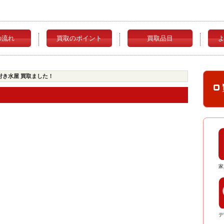
の流れ
買取のポイント
買取品目
付き水屋 買取ました！
！
家
デ