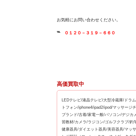
お気軽にお問い合わせください。
℡
０１２０－３１９－６６０
高価買取中
LEDテレビ/液晶テレビ/大型冷蔵庫/ドラ
トフォン/iphone4/ipad2/ipod/マ
ブランド/古着/家電一般/パソコン/デジカ
習教材/カメラ/ラジコン/ゴルフクラブ/
健康器具/ダイエット器具/美容器具/マッ