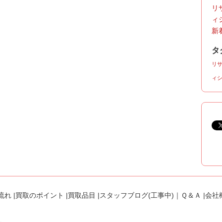
リ
ィ
新着
タ
リ
ィ
流れ
|
買取のポイント
|
買取品目
|
スタッフブログ(工事中)
｜
Ｑ＆Ａ
|
会社