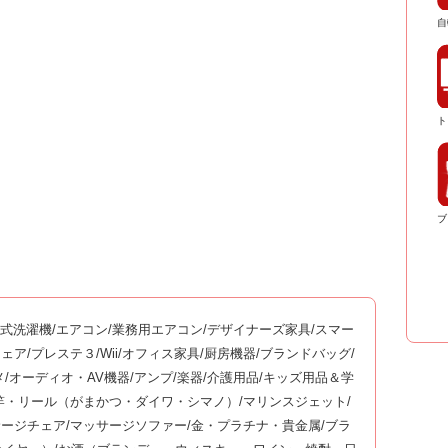
自
ト
ブ
ム式洗濯機/エアコン/業務用エアコン/デザイナーズ家具/スマー
ッサージチェア/プレステ３/Wii/オフィス家具/厨房機器/ブランドバッグ/
メ/オーディオ・AV機器/アンプ/楽器/介護用品/キッズ用品＆学
釣竿・リール（がまかつ・ダイワ・シマノ）/マリンスジェット/
サージチェア/マッサージソファー/金・プラチナ・貴金属/ブラ