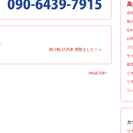
高
会
個
Q
お
し
ブ
|
掛け軸 計25本 買取ました！ »
サ
相
リ
PAGETOP↑
リ
リ
カ
リサ