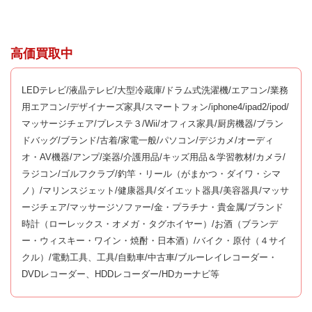
高価買取中
LEDテレビ/液晶テレビ/大型冷蔵庫/ドラム式洗濯機/エアコン/業務
用エアコン/デザイナーズ家具/スマートフォン/iphone4/ipad2/ipod/
マッサージチェア/プレステ３/Wii/オフィス家具/厨房機器/ブラン
ドバッグ/ブランド/古着/家電一般/パソコン/デジカメ/オーディ
オ・AV機器/アンプ/楽器/介護用品/キッズ用品＆学習教材/カメラ/
ラジコン/ゴルフクラブ/釣竿・リール（がまかつ・ダイワ・シマ
ノ）/マリンスジェット/健康器具/ダイエット器具/美容器具/マッサ
ージチェア/マッサージソファー/金・プラチナ・貴金属/ブランド
時計（ローレックス・オメガ・タグホイヤー）/お酒（ブランデ
ー・ウィスキー・ワイン・焼酎・日本酒）/バイク・原付（４サイ
クル）/電動工具、工具/自動車/中古車/ブルーレイレコーダー・
DVDレコーダー、HDDレコーダー/HDカーナビ等