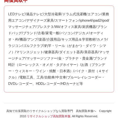
高価買取中
LEDテレビ/液晶テレビ/大型冷蔵庫/ドラム式洗濯機/エアコン/業務
用エアコン/デザイナーズ家具/スマートフォン/iphone4/ipad2/ipod/
マッサージチェア/プレステ３/Wii/オフィス家具/厨房機器/ブラン
ドバッグ/ブランド/古着/家電一般/パソコン/デジカメ/オーディ
オ・AV機器/アンプ/楽器/介護用品/キッズ用品＆学習教材/カメラ/
ラジコン/ゴルフクラブ/釣竿・リール（がまかつ・ダイワ・シマ
ノ）/マリンスジェット/健康器具/ダイエット器具/美容器具/マッサ
ージチェア/マッサージソファー/金・プラチナ・貴金属/ブランド
時計（ローレックス・オメガ・タグホイヤー）/お酒（ブランデ
ー・ウィスキー・ワイン・焼酎・日本酒）/バイク・原付（４サイ
クル）/電動工具、工具/自動車/中古車/ブルーレイレコーダー・
DVDレコーダー、HDDレコーダー/HDカーナビ等
高知で出張買取のリサイクルショップなら買取専門 高知買取本舗へ Copyright
2010
リサイクルショップ高知買取本舗.
All Rights Reserved.