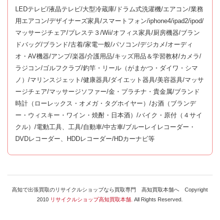
LEDテレビ/液晶テレビ/大型冷蔵庫/ドラム式洗濯機/エアコン/業務
用エアコン/デザイナーズ家具/スマートフォン/iphone4/ipad2/ipod/
マッサージチェア/プレステ３/Wii/オフィス家具/厨房機器/ブラン
ドバッグ/ブランド/古着/家電一般/パソコン/デジカメ/オーディ
オ・AV機器/アンプ/楽器/介護用品/キッズ用品＆学習教材/カメラ/
ラジコン/ゴルフクラブ/釣竿・リール（がまかつ・ダイワ・シマ
ノ）/マリンスジェット/健康器具/ダイエット器具/美容器具/マッサ
ージチェア/マッサージソファー/金・プラチナ・貴金属/ブランド
時計（ローレックス・オメガ・タグホイヤー）/お酒（ブランデ
ー・ウィスキー・ワイン・焼酎・日本酒）/バイク・原付（４サイ
クル）/電動工具、工具/自動車/中古車/ブルーレイレコーダー・
DVDレコーダー、HDDレコーダー/HDカーナビ等
高知で出張買取のリサイクルショップなら買取専門 高知買取本舗へ Copyright
2010
リサイクルショップ高知買取本舗.
All Rights Reserved.