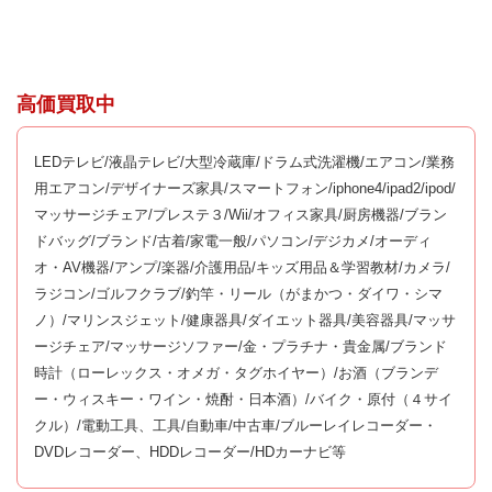
高価買取中
LEDテレビ/液晶テレビ/大型冷蔵庫/ドラム式洗濯機/エアコン/業務
用エアコン/デザイナーズ家具/スマートフォン/iphone4/ipad2/ipod/
マッサージチェア/プレステ３/Wii/オフィス家具/厨房機器/ブラン
ドバッグ/ブランド/古着/家電一般/パソコン/デジカメ/オーディ
オ・AV機器/アンプ/楽器/介護用品/キッズ用品＆学習教材/カメラ/
ラジコン/ゴルフクラブ/釣竿・リール（がまかつ・ダイワ・シマ
ノ）/マリンスジェット/健康器具/ダイエット器具/美容器具/マッサ
ージチェア/マッサージソファー/金・プラチナ・貴金属/ブランド
時計（ローレックス・オメガ・タグホイヤー）/お酒（ブランデ
ー・ウィスキー・ワイン・焼酎・日本酒）/バイク・原付（４サイ
クル）/電動工具、工具/自動車/中古車/ブルーレイレコーダー・
DVDレコーダー、HDDレコーダー/HDカーナビ等