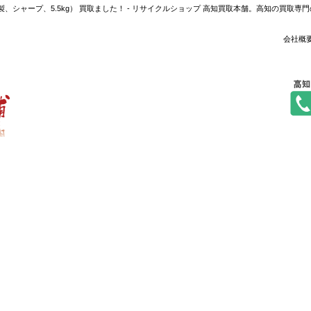
年製、シャープ、5.5kg） 買取ました！ - リサイクルショップ 高知買取本舗。高知の買
会社概