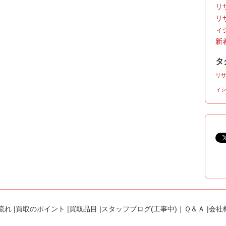
リサ
リ
ィ
新着
タ
リ
ィ
流れ
|
買取のポイント
|
買取品目
|
スタッフブログ(工事中)
｜
Ｑ＆Ａ
|
会社