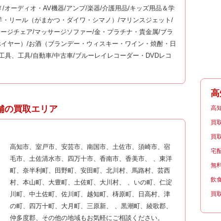
メ/オーディオ・AV機器/アンプ/楽器/介護用品/キッズ用品＆学
釣竿・リール（がまかつ・ダイワ・シマノ）/マリンスジェット/
サージチェア/マッサージソファー/金・プラチナ・貴金属/ブラ
イヤー）/お酒（ブランデー・ウィスキー・ワイン・焼酎・日
工具、工具/自動車/中古車/ブルーレイレコーダー・DVDレコ
高
舗の買取エリア
高
買
買
高知市、室戸市、安芸市、南国市、土佐市、須崎市、宿
宅
毛市、土佐清水市、四万十市、香南市、香美市、 、東洋
無
町、奈半利町、田野町、安田町、北川村、馬路村、芸西
飲
村、本山町、大豊町、土佐町、大川村、 、いの町、仁淀
買
川町、中土佐町、佐川町、越知町、梼原町、日高村、津
の町、四万十町、大月町、三原新、 、黒潮町、綾歌郡、
仲多度郡、その他の地域もお気軽にご相談ください。