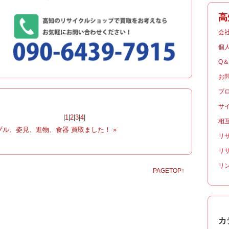
高
会
個
Q
お
ブ
サ
|
1
|
2
|
3
|
4
|
相
ル、姿見、進物、食器 買取ました！ »
リ
リ
リ
PAGETOP↑
カ