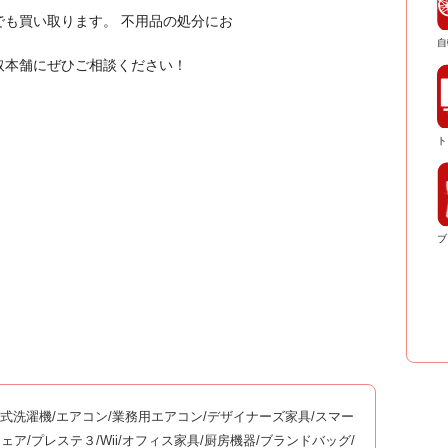
も買い取ります。 不用品の処分にお
自
取本舗にぜひご相談ください！
ト
ブ
ム式洗濯機/エアコン/業務用エアコン/デザイナーズ家具/スマー
ッサージチェア/プレステ３/Wii/オフィス家具/厨房機器/ブランドバッグ/