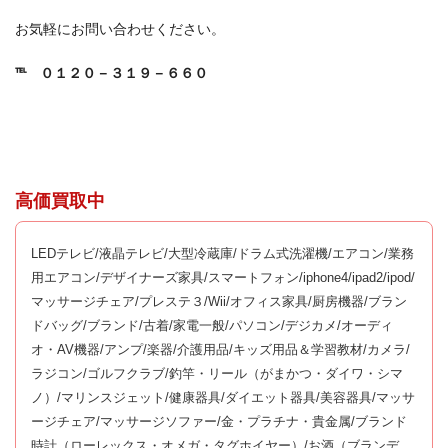
お気軽にお問い合わせください。
℡
０１２０－３１９－６６０
高価買取中
LEDテレビ/液晶テレビ/大型冷蔵庫/ドラム式洗濯機/エアコン/業務
用エアコン/デザイナーズ家具/スマートフォン/iphone4/ipad2/ipod/
マッサージチェア/プレステ３/Wii/オフィス家具/厨房機器/ブラン
ドバッグ/ブランド/古着/家電一般/パソコン/デジカメ/オーディ
オ・AV機器/アンプ/楽器/介護用品/キッズ用品＆学習教材/カメラ/
ラジコン/ゴルフクラブ/釣竿・リール（がまかつ・ダイワ・シマ
ノ）/マリンスジェット/健康器具/ダイエット器具/美容器具/マッサ
ージチェア/マッサージソファー/金・プラチナ・貴金属/ブランド
時計（ローレックス・オメガ・タグホイヤー）/お酒（ブランデ