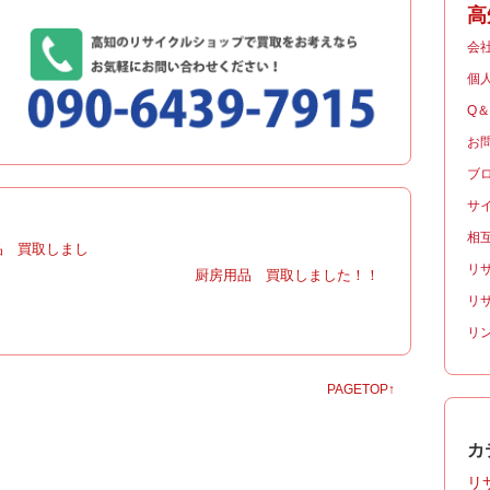
高
会
個
Q
お
ブ
サ
相
品 買取しまし
リ
|
厨房用品 買取しました！！
リ
リ
PAGETOP↑
カ
リサ