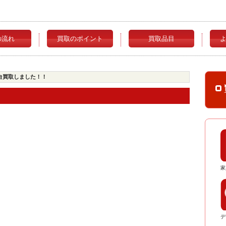
の流れ
買取のポイント
買取品目
台買取しました！！
家
デ