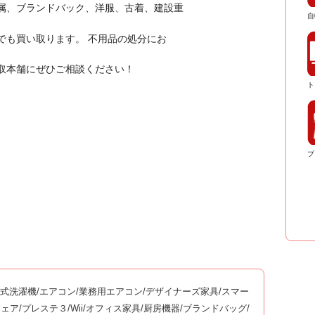
属、ブランドバック、洋服、古着、建設重
自
でも買い取ります。 不用品の処分にお
取本舗にぜひご相談ください！
ト
ブ
ム式洗濯機/エアコン/業務用エアコン/デザイナーズ家具/スマー
ッサージチェア/プレステ３/Wii/オフィス家具/厨房機器/ブランドバッグ/