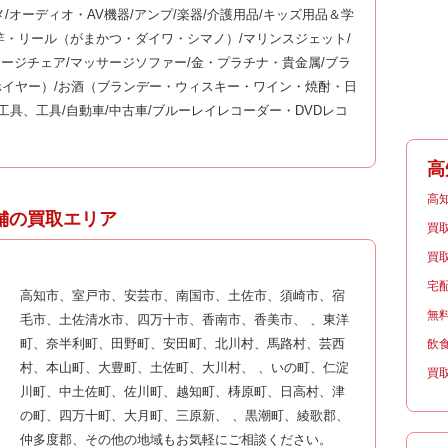
メ/オーディオ・AV機器/アンプ/楽器/介護用品/キッズ用品＆学
釣竿・リール（がまかつ・ダイワ・シマノ）/マリンスジェット/
サージチェア/マッサージソファー/金・プラチナ・貴金属/ブラ
イヤー）/お酒（ブランデー・ウィスキー・ワイン・焼酎・日
工具、工具/自動車/中古車/ブルーレイレコーダー・DVDレコ
高
高
舗の買取エリア
買
買
宅
高知市、室戸市、安芸市、南国市、土佐市、須崎市、宿
無
毛市、土佐清水市、四万十市、香南市、香美市、 、東洋
町、奈半利町、田野町、安田町、北川村、馬路村、芸西
飲
村、本山町、大豊町、土佐町、大川村、 、いの町、仁淀
買
川町、中土佐町、佐川町、越知町、梼原町、日高村、津
の町、四万十町、大月町、三原新、 、黒潮町、綾歌郡、
仲多度郡、その他の地域もお気軽にご相談ください。