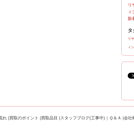
リ
ィ
新着
タ
リ
ィ
流れ
|
買取のポイント
|
買取品目
|
スタッフブログ(工事中)
｜
Ｑ＆Ａ
|
会社