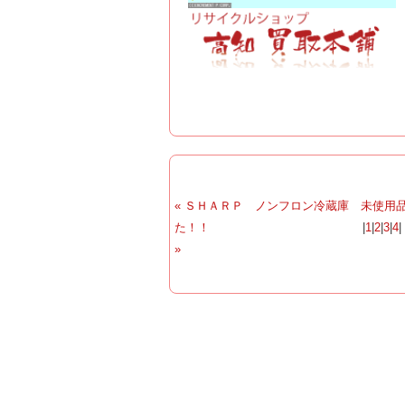
« ＳＨＡＲＰ ノンフロン冷蔵庫 未使用
た！！
|
1
|
2
|
3
|
4
»