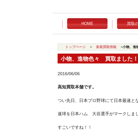
HOME
買取
トップページ
>
新着買取情報
>
小物、進
小物、進物色々 買取ました
2016/06/06
高知買取本舗です。
つい先日、日本プロ野球にて日本最速とな
速球を日本ハム 大谷選手がマークしま
すごいですね！！