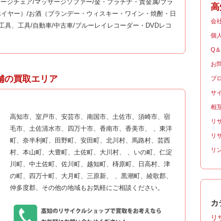
サージチェア/マッサージソファー/金・プラチナ・貴金属/ブラ
高
イヤー）/お酒（ブランデー・ウィスキー・ワイン・焼酎・日
会
工具、工具/自動車/中古車/ブルーレイレコーダー・DVDレコ
個
Q
お
舗の買取エリア
ブ
サ
相
高知市、室戸市、安芸市、南国市、土佐市、須崎市、宿
リ
毛市、土佐清水市、四万十市、香南市、香美市、 、東洋
リ
町、奈半利町、田野町、安田町、北川村、馬路村、芸西
リ
村、本山町、大豊町、土佐町、大川村、 、いの町、仁淀
川町、中土佐町、佐川町、越知町、梼原町、日高村、津
の町、四万十町、大月町、三原新、 、黒潮町、綾歌郡、
仲多度郡、その他の地域もお気軽にご相談ください。
カ
リサ