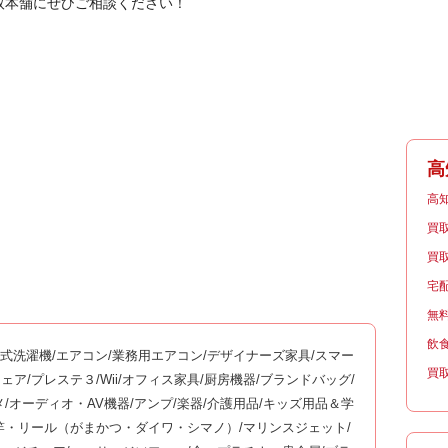
取本舗にぜひご相談ください！
高
高
買
買
宅
無
飲
ム式洗濯機/エアコン/業務用エアコン/デザイナーズ家具/スマー
買
ッサージチェア/プレステ３/Wii/オフィス家具/厨房機器/ブランドバッグ/
メ/オーディオ・AV機器/アンプ/楽器/介護用品/キッズ用品＆学
釣竿・リール（がまかつ・ダイワ・シマノ）/マリンスジェット/