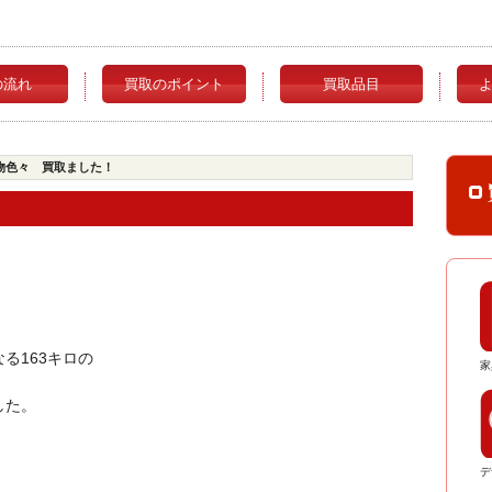
の流れ
買取のポイント
買取品目
物色々 買取ました！
！
る163キロの
家
した。
デ