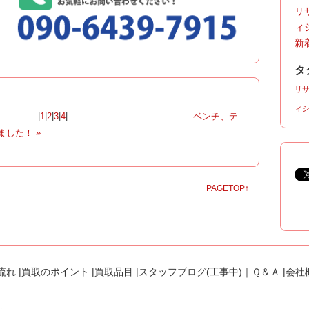
リ
ィ
新着
タ
リ
ィ
|
1
|
2
|
3
|
4
|
ベンチ、テ
した！ »
PAGETOP↑
流れ
|
買取のポイント
|
買取品目
|
スタッフブログ(工事中)
｜
Ｑ＆Ａ
|
会社