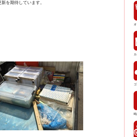
更新を期待しています。
オ
カ
ゴ
時