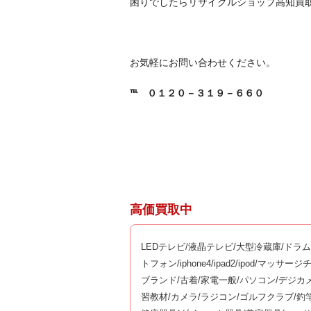
困りでしたらリサイクルショップ高知買
お気軽にお問い合わせください。
℡
０１２０－３１９－６６０
高価買取中
LEDテレビ/液晶テレビ/大型冷蔵庫/ドラ
トフォン/iphone4/ipad2/ipod/マ
ブランド/古着/家電一般/パソコン/デジカ
習教材/カメラ/ラジコン/ゴルフクラブ/