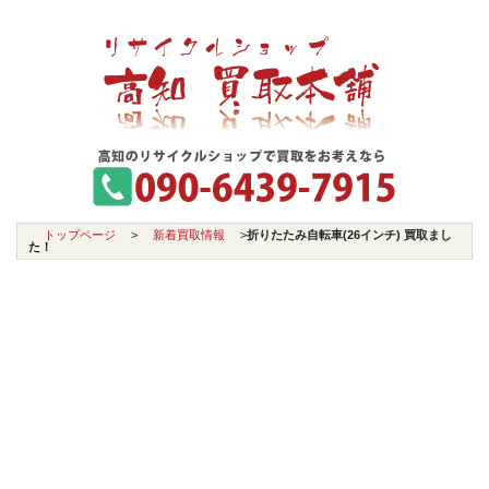
トップページ
>
新着買取情報
>
折りたたみ自転車(26インチ) 買取まし
た！