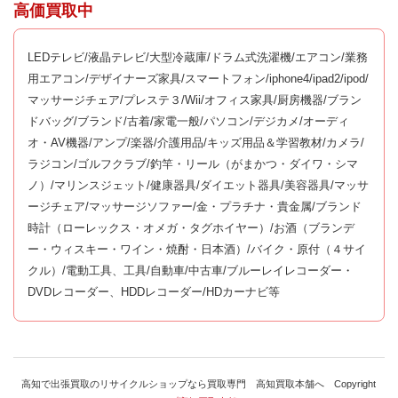
高価買取中
LEDテレビ/液晶テレビ/大型冷蔵庫/ドラム式洗濯機/エアコン/業務
用エアコン/デザイナーズ家具/スマートフォン/iphone4/ipad2/ipod/
マッサージチェア/プレステ３/Wii/オフィス家具/厨房機器/ブラン
ドバッグ/ブランド/古着/家電一般/パソコン/デジカメ/オーディ
オ・AV機器/アンプ/楽器/介護用品/キッズ用品＆学習教材/カメラ/
ラジコン/ゴルフクラブ/釣竿・リール（がまかつ・ダイワ・シマ
ノ）/マリンスジェット/健康器具/ダイエット器具/美容器具/マッサ
ージチェア/マッサージソファー/金・プラチナ・貴金属/ブランド
時計（ローレックス・オメガ・タグホイヤー）/お酒（ブランデ
ー・ウィスキー・ワイン・焼酎・日本酒）/バイク・原付（４サイ
クル）/電動工具、工具/自動車/中古車/ブルーレイレコーダー・
DVDレコーダー、HDDレコーダー/HDカーナビ等
高知で出張買取のリサイクルショップなら買取専門 高知買取本舗へ Copyright