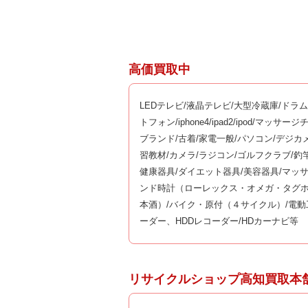
高価買取中
LEDテレビ/液晶テレビ/大型冷蔵庫/ドラ
トフォン/iphone4/ipad2/ipod/マ
ブランド/古着/家電一般/パソコン/デジカ
習教材/カメラ/ラジコン/ゴルフクラブ/
健康器具/ダイエット器具/美容器具/マッ
ンド時計（ローレックス・オメガ・タグホ
本酒）/バイク・原付（４サイクル）/電動
ーダー、HDDレコーダー/HDカーナビ等
リサイクルショップ高知買取本