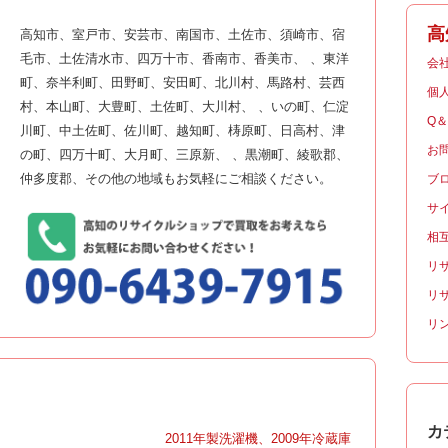
高
高知市、室戸市、安芸市、南国市、土佐市、須崎市、宿
毛市、土佐清水市、四万十市、香南市、香美市、 、東洋
会
町、奈半利町、田野町、安田町、北川村、馬路村、芸西
個
村、本山町、大豊町、土佐町、大川村、 、いの町、仁淀
Q
川町、中土佐町、佐川町、越知町、梼原町、日高村、津
お
の町、四万十町、大月町、三原新、 、黒潮町、綾歌郡、
仲多度郡、その他の地域もお気軽にご相談ください。
ブ
サ
相
リ
リ
リ
カ
|
2011年製洗濯機、2009年冷蔵庫