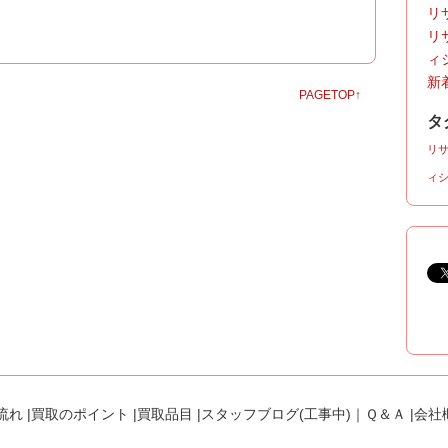
リサ
リ
ィ
新着
PAGETOP↑
タ
リ
ィ
流れ
|
買取のポイント
|
買取品目
|
スタッフブログ(工事中)
｜
Ｑ＆Ａ
|
会社