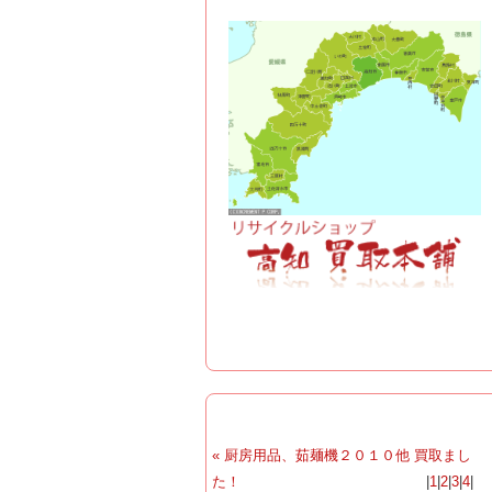
« 厨房用品、茹麺機２０１０他 買取まし
た！
|
1
|
2
|
3
|
4