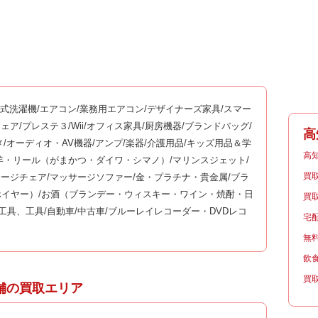
ム式洗濯機/エアコン/業務用エアコン/デザイナーズ家具/スマー
ッサージチェア/プレステ３/Wii/オフィス家具/厨房機器/ブランドバッグ/
高
メ/オーディオ・AV機器/アンプ/楽器/介護用品/キッズ用品＆学
高
釣竿・リール（がまかつ・ダイワ・シマノ）/マリンスジェット/
買
サージチェア/マッサージソファー/金・プラチナ・貴金属/ブラ
イヤー）/お酒（ブランデー・ウィスキー・ワイン・焼酎・日
買
工具、工具/自動車/中古車/ブルーレイレコーダー・DVDレコ
宅
無
飲
買
舗の買取エリア