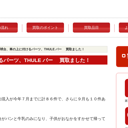
の流れ
買取のポイント
買取品目
卓球台、車の上に付けるパーツ、THULE バー 買取ました！
パーツ、THULE バー 買取ました！
の混入が今年７月までに計８６件で、さらに９月も１０件あ
家
食がパンと牛乳のみになり、子供がおなかをすかせて帰って