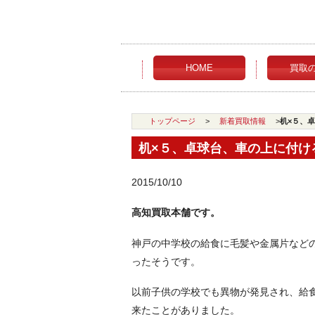
HOME
買取
トップページ
>
新着買取情報
>
机×５、
机×５、卓球台、車の上に付ける
2015/10/10
高知買取本舗です。
神戸の中学校の給食に毛髪や金属片など
ったそうです。
以前子供の学校でも異物が発見され、給
来たことがありました。