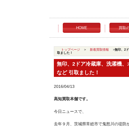
HOME
買取
トップページ
>
新着買取情報
>
無印、2
取ました！
無印、2ドア冷蔵庫、洗濯機、
など 引取ました！
2016/04/13
高知買取本舗です。
今日ニュースで、
去年９月、茨城県常総市で鬼怒川の堤防