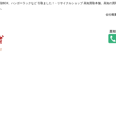
BOX、ハンガーラックなど 引取ました！ - リサイクルショップ 高知買取本舗。高知の
へ。
会社概