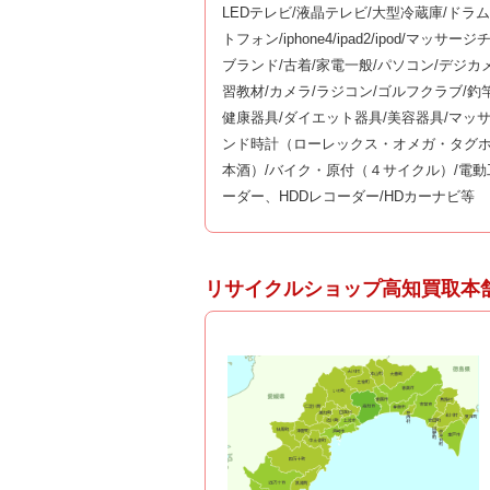
LEDテレビ/液晶テレビ/大型冷蔵庫/ドラ
トフォン/iphone4/ipad2/ipod/マ
ブランド/古着/家電一般/パソコン/デジカ
習教材/カメラ/ラジコン/ゴルフクラブ/
健康器具/ダイエット器具/美容器具/マッ
ンド時計（ローレックス・オメガ・タグホ
本酒）/バイク・原付（４サイクル）/電動
ーダー、HDDレコーダー/HDカーナビ等
リサイクルショップ高知買取本