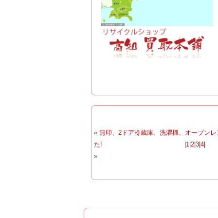
« 無印、2ドア冷蔵庫、洗濯機、オーブンレ
た!
|
1
|
2
|
3
|
4
»