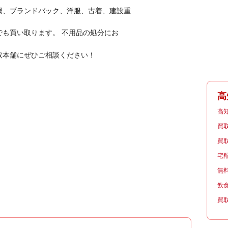
属、ブランドバック、洋服、古着、建設重
も買い取ります。 不用品の処分にお
取本舗にぜひご相談ください！
高
高
買
買
宅
無
飲
買