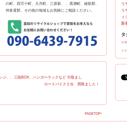
の町、四万十町、大月町、三原新、 、黒潮町、綾歌郡、
リサ
リ
仲多度郡、その他の地域もお気軽にご相談ください。
ィ
新着
タ
リ
ィ
ンジ、、三段BOX、ハンガーラックなど 引取まし
|
ロードバイク２台 買取ました！
PAGETOP↑