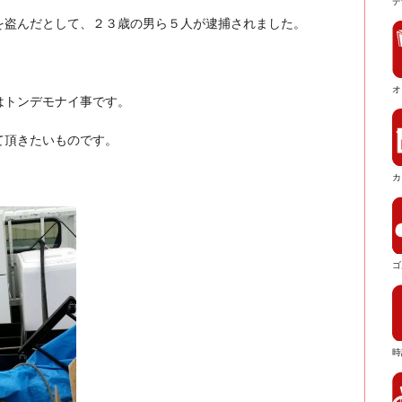
デ
を盗んだとして、２３歳の男ら５人が逮捕されました。
オ
はトンデモナイ事です。
て頂きたいものです。
・
カ
ゴ
時