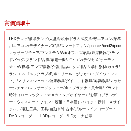
高価買取中
LEDテレビ/液晶テレビ/大型冷蔵庫/ドラム式洗濯機/エアコン/業務
用エアコン/デザイナーズ家具/スマートフォン/iphone4/ipad2/ipod/
マッサージチェア/プレステ３/Wii/オフィス家具/厨房機器/ブラン
ドバッグ/ブランド/古着/家電一般/パソコン/デジカメ/オーディ
オ・AV機器/アンプ/楽器/介護用品/キッズ用品＆学習教材/カメラ/
ラジコン/ゴルフクラブ/釣竿・リール（がまかつ・ダイワ・シマ
ノ）/マリンスジェット/健康器具/ダイエット器具/美容器具/マッサ
ージチェア/マッサージソファー/金・プラチナ・貴金属/ブランド
時計（ローレックス・オメガ・タグホイヤー）/お酒（ブランデ
ー・ウィスキー・ワイン・焼酎・日本酒）/バイク・原付（４サイ
クル）/電動工具、工具/自動車/中古車/ブルーレイレコーダー・
DVDレコーダー、HDDレコーダー/HDカーナビ等