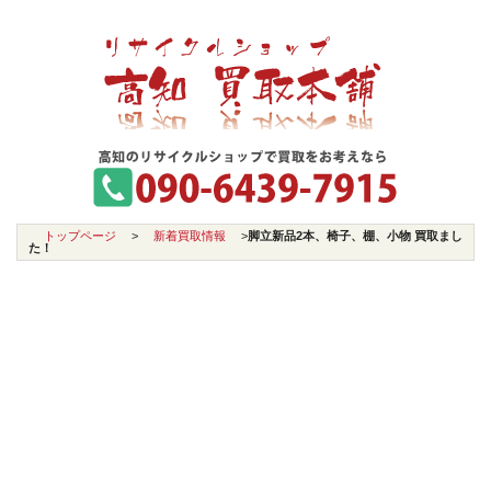
トップページ
>
新着買取情報
>
脚立新品2本、椅子、棚、小物 買取まし
た！