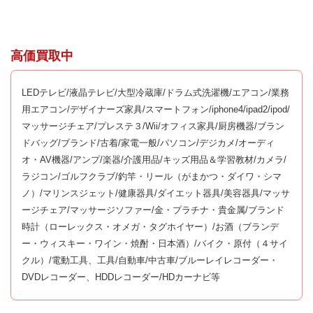
高価買取中
LEDテレビ/液晶テレビ/大型冷蔵庫/ドラム式洗濯機/エアコン/業務
用エアコン/デザイナーズ家具/スマートフォン/iphone4/ipad2/ipod/
マッサージチェア/プレステ３/Wii/オフィス家具/厨房機器/ブラン
ドバッグ/ブランド/古着/家電一般/パソコン/デジカメ/オーディ
オ・AV機器/アンプ/楽器/介護用品/キッズ用品＆学習教材/カメラ/
ラジコン/ゴルフクラブ/釣竿・リール（がまかつ・ダイワ・シマ
ノ）/マリンスジェット/健康器具/ダイエット器具/美容器具/マッサ
ージチェア/マッサージソファー/金・プラチナ・貴金属/ブランド
時計（ローレックス・オメガ・タグホイヤー）/お酒（ブランデ
ー・ウィスキー・ワイン・焼酎・日本酒）/バイク・原付（４サイ
クル）/電動工具、工具/自動車/中古車/ブルーレイレコーダー・
DVDレコーダー、HDDレコーダー/HDカーナビ等