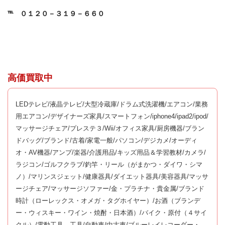
℡
０１２０－３１９－６６０
高価買取中
LEDテレビ/液晶テレビ/大型冷蔵庫/ドラム式洗濯機/エアコン/業務
用エアコン/デザイナーズ家具/スマートフォン/iphone4/ipad2/ipod/
マッサージチェア/プレステ３/Wii/オフィス家具/厨房機器/ブラン
ドバッグ/ブランド/古着/家電一般/パソコン/デジカメ/オーディ
オ・AV機器/アンプ/楽器/介護用品/キッズ用品＆学習教材/カメラ/
ラジコン/ゴルフクラブ/釣竿・リール（がまかつ・ダイワ・シマ
ノ）/マリンスジェット/健康器具/ダイエット器具/美容器具/マッサ
ージチェア/マッサージソファー/金・プラチナ・貴金属/ブランド
時計（ローレックス・オメガ・タグホイヤー）/お酒（ブランデ
ー・ウィスキー・ワイン・焼酎・日本酒）/バイク・原付（４サイ
クル）/電動工具、工具/自動車/中古車/ブルーレイレコーダー・