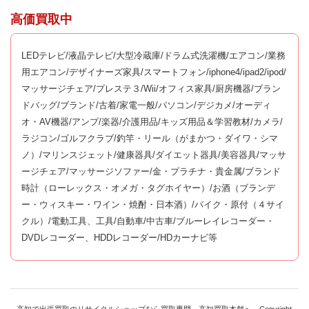
高価買取中
LEDテレビ/液晶テレビ/大型冷蔵庫/ドラム式洗濯機/エアコン/業務
用エアコン/デザイナーズ家具/スマートフォン/iphone4/ipad2/ipod/
マッサージチェア/プレステ３/Wii/オフィス家具/厨房機器/ブラン
ドバッグ/ブランド/古着/家電一般/パソコン/デジカメ/オーディ
オ・AV機器/アンプ/楽器/介護用品/キッズ用品＆学習教材/カメラ/
ラジコン/ゴルフクラブ/釣竿・リール（がまかつ・ダイワ・シマ
ノ）/マリンスジェット/健康器具/ダイエット器具/美容器具/マッサ
ージチェア/マッサージソファー/金・プラチナ・貴金属/ブランド
時計（ローレックス・オメガ・タグホイヤー）/お酒（ブランデ
ー・ウィスキー・ワイン・焼酎・日本酒）/バイク・原付（４サイ
クル）/電動工具、工具/自動車/中古車/ブルーレイレコーダー・
DVDレコーダー、HDDレコーダー/HDカーナビ等