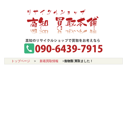
トップページ
>
新着買取情報
>
進物類 買取ました！