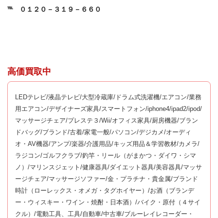
℡
０１２０－３１９－６６０
高価買取中
LEDテレビ/液晶テレビ/大型冷蔵庫/ドラム式洗濯機/エアコン/業務
用エアコン/デザイナーズ家具/スマートフォン/iphone4/ipad2/ipod/
マッサージチェア/プレステ３/Wii/オフィス家具/厨房機器/ブラン
ドバッグ/ブランド/古着/家電一般/パソコン/デジカメ/オーディ
オ・AV機器/アンプ/楽器/介護用品/キッズ用品＆学習教材/カメラ/
ラジコン/ゴルフクラブ/釣竿・リール（がまかつ・ダイワ・シマ
ノ）/マリンスジェット/健康器具/ダイエット器具/美容器具/マッサ
ージチェア/マッサージソファー/金・プラチナ・貴金属/ブランド
時計（ローレックス・オメガ・タグホイヤー）/お酒（ブランデ
ー・ウィスキー・ワイン・焼酎・日本酒）/バイク・原付（４サイ
クル）/電動工具、工具/自動車/中古車/ブルーレイレコーダー・