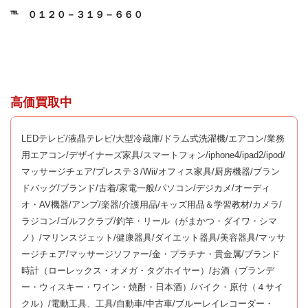
℡
０１２０－３１９－６６０
高価買取中
LEDテレビ/液晶テレビ/大型冷蔵庫/ドラム式洗濯機/エアコン/業務
用エアコン/デザイナーズ家具/スマートフォン/iphone4/ipad2/ipod/
マッサージチェア/プレステ３/Wii/オフィス家具/厨房機器/ブラン
ドバッグ/ブランド/古着/家電一般/パソコン/デジカメ/オーディ
オ・AV機器/アンプ/楽器/介護用品/キッズ用品＆学習教材/カメラ/
ラジコン/ゴルフクラブ/釣竿・リール（がまかつ・ダイワ・シマ
ノ）/マリンスジェット/健康器具/ダイエット器具/美容器具/マッサ
ージチェア/マッサージソファー/金・プラチナ・貴金属/ブランド
時計（ローレックス・オメガ・タグホイヤー）/お酒（ブランデ
ー・ウィスキー・ワイン・焼酎・日本酒）/バイク・原付（４サイ
クル）/電動工具、工具/自動車/中古車/ブルーレイレコーダー・