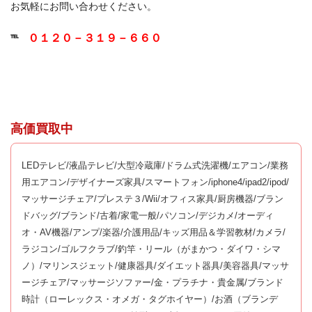
お気軽にお問い合わせください。
０１２０－３１９－６６０
℡
高価買取中
LEDテレビ/液晶テレビ/大型冷蔵庫/ドラム式洗濯機/エアコン/業務
用エアコン/デザイナーズ家具/スマートフォン/iphone4/ipad2/ipod/
マッサージチェア/プレステ３/Wii/オフィス家具/厨房機器/ブラン
ドバッグ/ブランド/古着/家電一般/パソコン/デジカメ/オーディ
オ・AV機器/アンプ/楽器/介護用品/キッズ用品＆学習教材/カメラ/
ラジコン/ゴルフクラブ/釣竿・リール（がまかつ・ダイワ・シマ
ノ）/マリンスジェット/健康器具/ダイエット器具/美容器具/マッサ
ージチェア/マッサージソファー/金・プラチナ・貴金属/ブランド
時計（ローレックス・オメガ・タグホイヤー）/お酒（ブランデ