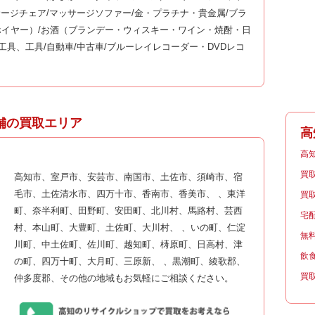
サージチェア/マッサージソファー/金・プラチナ・貴金属/ブラ
イヤー）/お酒（ブランデー・ウィスキー・ワイン・焼酎・日
工具、工具/自動車/中古車/ブルーレイレコーダー・DVDレコ
舗の買取エリア
高
高
買
高知市、室戸市、安芸市、南国市、土佐市、須崎市、宿
毛市、土佐清水市、四万十市、香南市、香美市、 、東洋
買
町、奈半利町、田野町、安田町、北川村、馬路村、芸西
宅
村、本山町、大豊町、土佐町、大川村、 、いの町、仁淀
無
川町、中土佐町、佐川町、越知町、梼原町、日高村、津
飲
の町、四万十町、大月町、三原新、 、黒潮町、綾歌郡、
買
仲多度郡、その他の地域もお気軽にご相談ください。