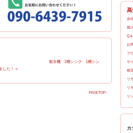
高
会
個
Q
お
ブ
|
製氷機 2槽シンク 1槽シン
サ
した！ »
相
リ
リ
PAGETOP↑
リ
カ