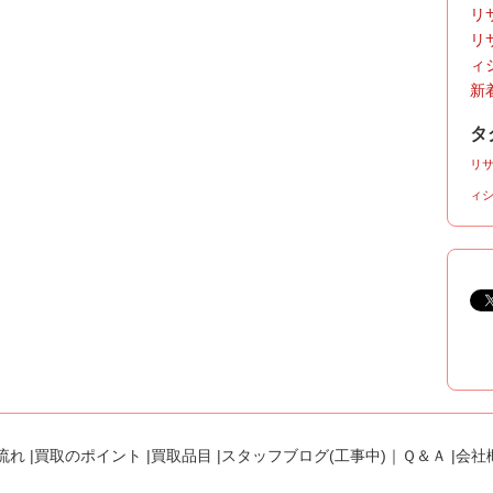
リサ
リ
ィ
新着
タ
リ
ィ
流れ
|
買取のポイント
|
買取品目
|
スタッフブログ(工事中)
｜
Ｑ＆Ａ
|
会社