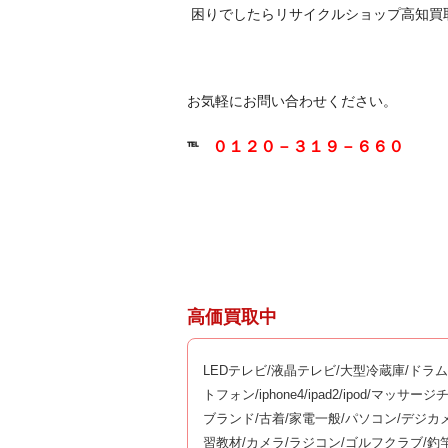
困りでしたらリサイクルショップ高知買
お気軽にお問い合わせください。
０１２０－３１９－６６０
℡
高価買取中
LEDテレビ/液晶テレビ/大型冷蔵庫/ドラ
トフォン/iphone4/ipad2/ipod/マ
ブランド/古着/家電一般/パソコン/デジカ
習教材/カメラ/ラジコン/ゴルフクラブ/