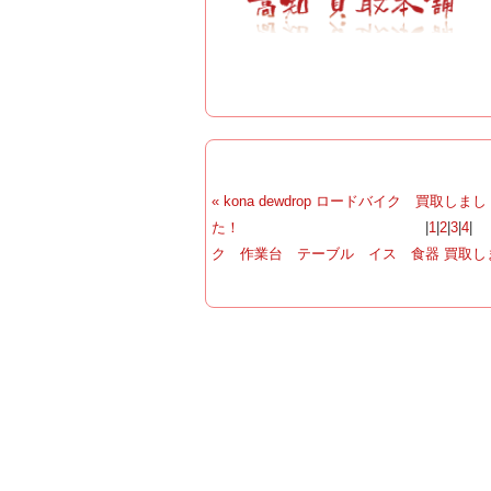
« kona dewdrop ロードバイク 買取しまし
た！
|
1
|
2
|
3
|
4
ク 作業台 テーブル イス 食器 買取しま