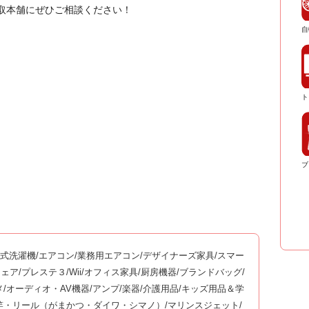
取本舗にぜひご相談ください！
自
ト
ブ
ム式洗濯機/エアコン/業務用エアコン/デザイナーズ家具/スマー
ッサージチェア/プレステ３/Wii/オフィス家具/厨房機器/ブランドバッグ/
メ/オーディオ・AV機器/アンプ/楽器/介護用品/キッズ用品＆学
釣竿・リール（がまかつ・ダイワ・シマノ）/マリンスジェット/