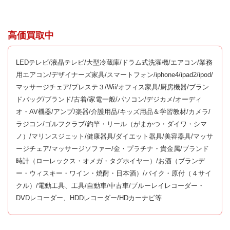
高価買取中
LEDテレビ/液晶テレビ/大型冷蔵庫/ドラム式洗濯機/エアコン/業務
用エアコン/デザイナーズ家具/スマートフォン/iphone4/ipad2/ipod/
マッサージチェア/プレステ３/Wii/オフィス家具/厨房機器/ブラン
ドバッグ/ブランド/古着/家電一般/パソコン/デジカメ/オーディ
オ・AV機器/アンプ/楽器/介護用品/キッズ用品＆学習教材/カメラ/
ラジコン/ゴルフクラブ/釣竿・リール（がまかつ・ダイワ・シマ
ノ）/マリンスジェット/健康器具/ダイエット器具/美容器具/マッサ
ージチェア/マッサージソファー/金・プラチナ・貴金属/ブランド
時計（ローレックス・オメガ・タグホイヤー）/お酒（ブランデ
ー・ウィスキー・ワイン・焼酎・日本酒）/バイク・原付（４サイ
クル）/電動工具、工具/自動車/中古車/ブルーレイレコーダー・
DVDレコーダー、HDDレコーダー/HDカーナビ等