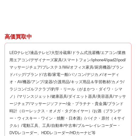
高価買取中
LEDテレビ/液晶テレビ/大型冷蔵庫/ドラム式洗濯機/エアコン/業務
用エアコン/デザイナーズ家具/スマートフォン/iphone4/ipad2/ipod/
マッサージチェア/プレステ３/Wii/オフィス家具/厨房機器/ブラン
ドバッグ/ブランド/古着/家電一般/パソコン/デジカメ/オーディ
オ・AV機器/アンプ/楽器/介護用品/キッズ用品＆学習教材/カメラ/
ラジコン/ゴルフクラブ/釣竿・リール（がまかつ・ダイワ・シマ
ノ）/マリンスジェット/健康器具/ダイエット器具/美容器具/マッサ
ージチェア/マッサージソファー/金・プラチナ・貴金属/ブランド
時計（ローレックス・オメガ・タグホイヤー）/お酒（ブランデ
ー・ウィスキー・ワイン・焼酎・日本酒）/バイク・原付（４サイ
クル）/電動工具、工具/自動車/中古車/ブルーレイレコーダー・
DVDレコーダー、HDDレコーダー/HDカーナビ等