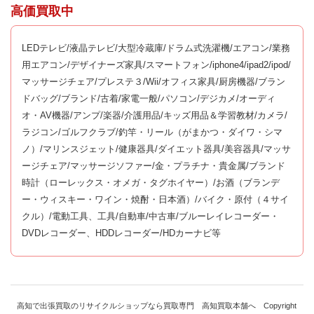
高価買取中
LEDテレビ/液晶テレビ/大型冷蔵庫/ドラム式洗濯機/エアコン/業務
用エアコン/デザイナーズ家具/スマートフォン/iphone4/ipad2/ipod/
マッサージチェア/プレステ３/Wii/オフィス家具/厨房機器/ブラン
ドバッグ/ブランド/古着/家電一般/パソコン/デジカメ/オーディ
オ・AV機器/アンプ/楽器/介護用品/キッズ用品＆学習教材/カメラ/
ラジコン/ゴルフクラブ/釣竿・リール（がまかつ・ダイワ・シマ
ノ）/マリンスジェット/健康器具/ダイエット器具/美容器具/マッサ
ージチェア/マッサージソファー/金・プラチナ・貴金属/ブランド
時計（ローレックス・オメガ・タグホイヤー）/お酒（ブランデ
ー・ウィスキー・ワイン・焼酎・日本酒）/バイク・原付（４サイ
クル）/電動工具、工具/自動車/中古車/ブルーレイレコーダー・
DVDレコーダー、HDDレコーダー/HDカーナビ等
高知で出張買取のリサイクルショップなら買取専門 高知買取本舗へ Copyright