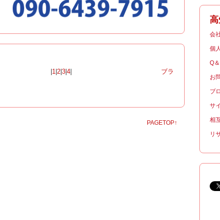
高
会
個
Q
|
1
|
2
|
3
|
4
|
ブラ
お
ブ
サ
相
PAGETOP↑
リ