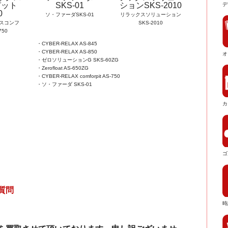
デ
ソ・ファーダSKS-01
リラックスソリューション
スコンフ
SKS-2010
750
・CYBER-RELAX AS-845
・CYBER-RELAX AS-850
オ
・ゼロソリューションG SKS-60ZG
・Zerofloat AS-650ZG
・CYBER-RELAX comforpit AS-750
・ソ・ファーダ SKS-01
カ
ゴ
質問
時