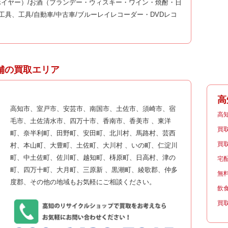
イヤー）/お酒（ブランデー・ウィスキー・ワイン・焼酎・日
工具、工具/自動車/中古車/ブルーレイレコーダー・DVDレコ
舗の買取エリア
高
高知市、室戸市、安芸市、南国市、土佐市、須崎市、宿
高
毛市、土佐清水市、四万十市、香南市、香美市 、東洋
買
町、奈半利町、田野町、安田町、北川村、馬路村、芸西
買
村、本山町、大豊町、土佐町、大川村 、いの町、仁淀川
町、中土佐町、佐川町、越知町、梼原町、日高村、津の
宅
町、四万十町、大月町、三原新 、黒潮町、綾歌郡、仲多
無
度郡、その他の地域もお気軽にご相談ください。
飲
買