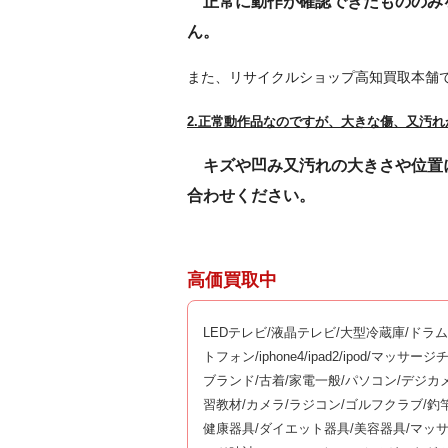
正常に動作が確認できたもののみ
ん。
また、リサイクルショップ高知買取本舗
2.正常動作品なのですが、大きな傷、又汚
キズや凹み又汚れの大きさや位置
合わせください。
高価買取中
LEDテレビ/液晶テレビ/大型冷蔵庫/ドラ
トフォン/iphone4/ipad2/ipod/マ
ブランド/古着/家電一般/パソコン/デジカ
習教材/カメラ/ラジコン/ゴルフクラブ/
健康器具/ダイエット器具/美容器具/マッ