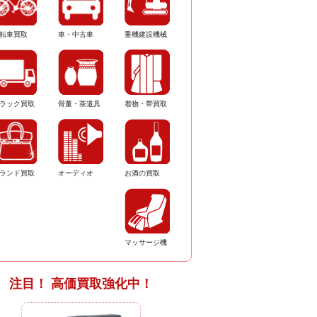
転車買取
車・中古車
重機建設機械
ラック買取
骨董・茶道具
着物・帯買取
ランド買取
オーディオ
お酒の買取
マッサージ機
注目！ 高価買取強化中！