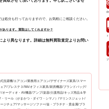
を買取させて頂いております。申し訳ございませ
自
では処分も行っておりますので、お気軽にご相談ください。
れがあります。買取はしてくれますか？
ト
により異なります。詳細は無料買取査定よりお問い
ブ
ム式洗濯機/エアコン/業務用エアコン/デザイナーズ家具/スマー
ッサージチェア/プレステ３/Wii/オフィス家具/厨房機器/ブランドバッグ/
メ/オーディオ・AV機器/アンプ/楽器/介護用品/キッズ用品＆学
釣竿・リール（がまかつ・ダイワ・シマノ）/マリンスジェット/
サージチェア/マッサージソファー/金・プラチナ・貴金属/ブラ