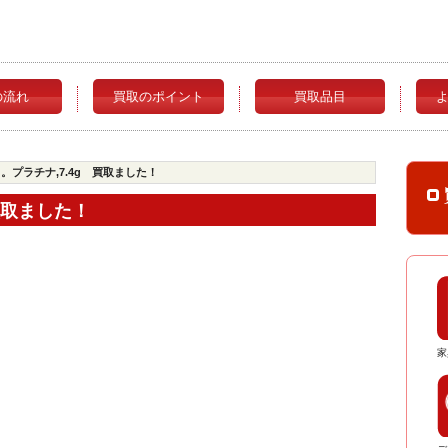
の流れ
買取のポイント
買取品目
.0g。プラチナ,7.4g 買取ました！
 買取ました！
家