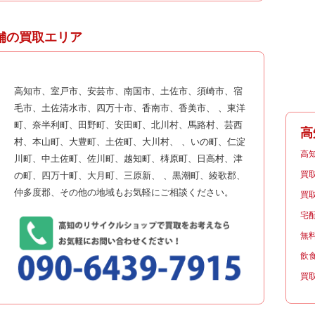
舗の買取エリア
高知市、室戸市、安芸市、南国市、土佐市、須崎市、宿
毛市、土佐清水市、四万十市、香南市、香美市、 、東洋
町、奈半利町、田野町、安田町、北川村、馬路村、芸西
高
村、本山町、大豊町、土佐町、大川村、 、いの町、仁淀
高
川町、中土佐町、佐川町、越知町、梼原町、日高村、津
買
の町、四万十町、大月町、三原新、 、黒潮町、綾歌郡、
仲多度郡、その他の地域もお気軽にご相談ください。
買
宅
無
飲
買