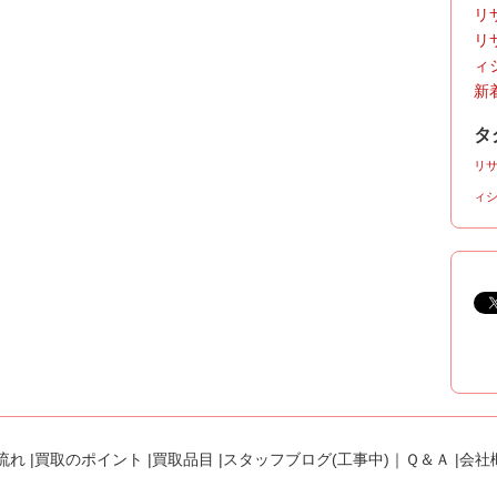
リサ
リ
ィ
新着
タ
リ
ィ
流れ
|
買取のポイント
|
買取品目
|
スタッフブログ(工事中)
｜
Ｑ＆Ａ
|
会社