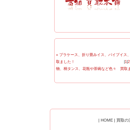
« プラケース、折り畳みイス、パイプイス
取ました！
|
1
|
2
物、桐タンス、花瓶や茶碗など色々 買取ま
|
HOME
|
買取の