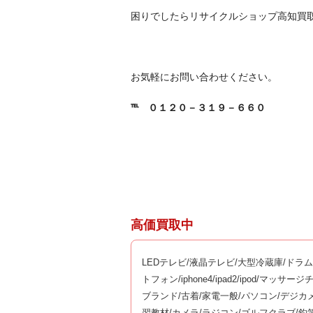
困りでしたらリサイクルショップ高知買
お気軽にお問い合わせください。
℡
０１２０－３１９－６６０
高価買取中
LEDテレビ/液晶テレビ/大型冷蔵庫/ドラ
トフォン/iphone4/ipad2/ipod/マ
ブランド/古着/家電一般/パソコン/デジカ
習教材/カメラ/ラジコン/ゴルフクラブ/