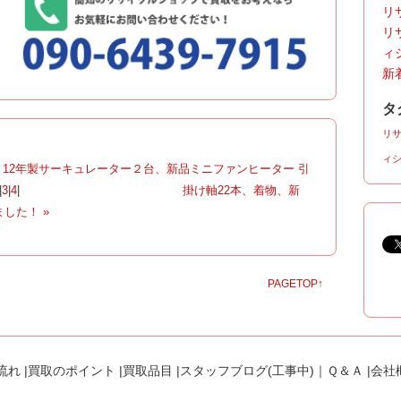
リサ
リ
ィ
新着
タ
リ
ィ
、12年製サーキュレーター２台、新品ミニファンヒーター 引
|
3
|
4
|
掛け軸22本、着物、新
した！ »
PAGETOP↑
流れ
|
買取のポイント
|
買取品目
|
スタッフブログ(工事中)
｜
Ｑ＆Ａ
|
会社