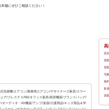
取本舗にぜひご相談ください！
高
高
買
買
宅
無
飲
ム式洗濯機/エアコン/業務用エアコン/デザイナーズ家具/スマー
買
ッサージチェア/プレステ３/Wii/オフィス家具/厨房機器/ブランドバッグ/
メ/オーディオ・AV機器/アンプ/楽器/介護用品/キッズ用品＆学
釣竿・リール（がまかつ・ダイワ・シマノ）/マリンスジェット/