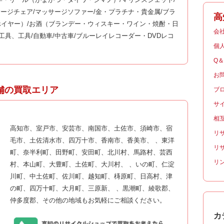
サージチェア/マッサージソファー/金・プラチナ・貴金属/ブラ
高
イヤー）/お酒（ブランデー・ウィスキー・ワイン・焼酎・日
会
工具、工具/自動車/中古車/ブルーレイレコーダー・DVDレコ
個
Q
お
舗の買取エリア
ブ
サ
相
高知市、室戸市、安芸市、南国市、土佐市、須崎市、宿
リ
毛市、土佐清水市、四万十市、香南市、香美市、 、東洋
リ
町、奈半利町、田野町、安田町、北川村、馬路村、芸西
リ
村、本山町、大豊町、土佐町、大川村、 、いの町、仁淀
川町、中土佐町、佐川町、越知町、梼原町、日高村、津
の町、四万十町、大月町、三原新、 、黒潮町、綾歌郡、
仲多度郡、その他の地域もお気軽にご相談ください。
カ