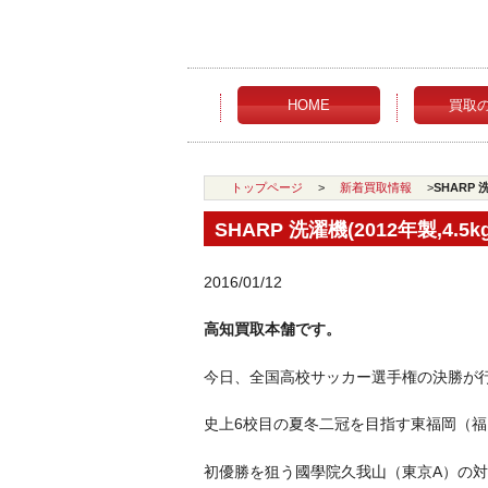
HOME
買取
トップページ
>
新着買取情報
>
SHARP 
SHARP 洗濯機(2012年製,4.
2016/01/12
高知買取本舗です。
今日、全国高校サッカー選手権の決勝が
史上6校目の夏冬二冠を目指す東福岡（福
初優勝を狙う國學院久我山（東京A）の