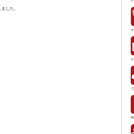
デ
しました。
オ
カ
ゴ
時