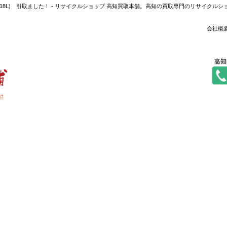
2012年製,118L) 引取ました！ - リサイクルショップ 高知買取本舗。高知の買取専門のリサ
会社概