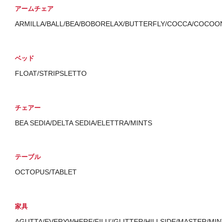
アームチェア
ARMILLA/BALL/BEA/BOBORELAX/BUTTERFLY/COCCA/COCOON
ベッド
FLOAT/STRIPSLETTO
チェアー
BEA SEDIA/DELTA SEDIA/ELETTRA/MINTS
テーブル
OCTOPUS/TABLET
家具
AGUTTA/EVERYWHERE/FILU’/GLITTER/HILLSIDE/MASTER/MI