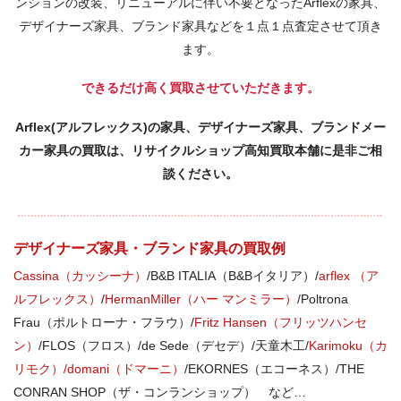
ンションの改装、リニューアルに伴い不要となったArflexの家具、
デザイナーズ家具、ブランド家具などを１点１点査定させて頂き
ます。
できるだけ高く買取させていただきます。
Arflex(アルフレックス)の家具、デザイナーズ家具、ブランドメー
カー家具の買取は、リサイクルショップ高知買取本舗に是非ご相
談ください。
デザイナーズ家具・ブランド家具の買取例
Cassina（カッシーナ）
/B&B ITALIA（B&Bイタリア）/
arflex （ア
ルフレックス）
/
HermanMiller（ハー マンミラー）
/Poltrona
Frau（ポルトローナ・フラウ）/
Fritz Hansen（フリッツハンセ
ン）
/FLOS（フロス）/de Sede（デセデ）/天童木工/
Karimoku（カ
リモク）/domani（ドマーニ）
/EKORNES（エコーネス）/THE
CONRAN SHOP（ザ・コンランショップ） など…