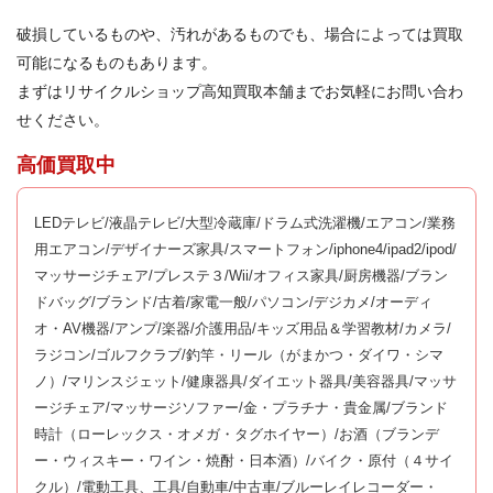
破損しているものや、汚れがあるものでも、場合によっては買取
可能になるものもあります。
まずはリサイクルショップ高知買取本舗までお気軽にお問い合わ
せください。
高価買取中
LEDテレビ/液晶テレビ/大型冷蔵庫/ドラム式洗濯機/エアコン/業務
用エアコン/デザイナーズ家具/スマートフォン/iphone4/ipad2/ipod/
マッサージチェア/プレステ３/Wii/オフィス家具/厨房機器/ブラン
ドバッグ/ブランド/古着/家電一般/パソコン/デジカメ/オーディ
オ・AV機器/アンプ/楽器/介護用品/キッズ用品＆学習教材/カメラ/
ラジコン/ゴルフクラブ/釣竿・リール（がまかつ・ダイワ・シマ
ノ）/マリンスジェット/健康器具/ダイエット器具/美容器具/マッサ
ージチェア/マッサージソファー/金・プラチナ・貴金属/ブランド
時計（ローレックス・オメガ・タグホイヤー）/お酒（ブランデ
ー・ウィスキー・ワイン・焼酎・日本酒）/バイク・原付（４サイ
クル）/電動工具、工具/自動車/中古車/ブルーレイレコーダー・